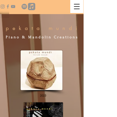
p e k a t a m u n d i
P i a n o & M a n d o l i n C r e a t i o n s
2023